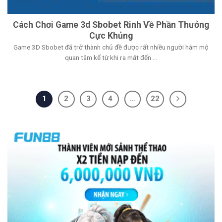
Cách Chơi Game 3d Sbobet Rinh Về Phần Thưởng
Cực Khủng
Game 3D Sbobet đã trở thành chủ đề được rất nhiều người hâm mộ
quan tâm kể từ khi ra mắt đến ...
1
2
3
4
…
22