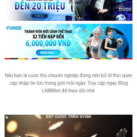
Nếu bạn là cược thủ chuyên nghiệp đừng nên bỏ lỡ thói quen
cập nhập tin tức trong giới mỗi ngày. Truy cập ngay Blog
LK88Bet để theo dõi nhé.