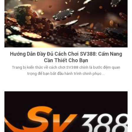
Hướng Dẫn Đầy Đủ Cách Chơi SV388: Cẩm Nang
Cần Thiết Cho Bạn
Trang bị kiến thức về cách chơi SV388 chính là bước đệm quan
trọng để bạn bắt đầu hành trình chinh phục ...