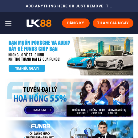
Skip
ADD ANYTHING HERE OR JUST REMOVE IT...
to
content
ĐĂNG KÝ
THAM GIA NGAY