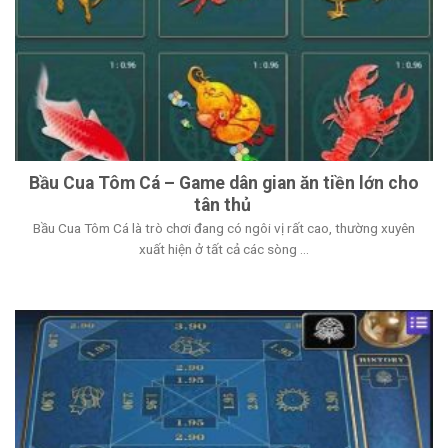
Bầu Cua Tôm Cá – Game dân gian ăn tiền lớn cho
tân thủ
Bầu Cua Tôm Cá là trò chơi đang có ngôi vị rất cao, thường xuyên
xuất hiện ở tất cả các sòng ...