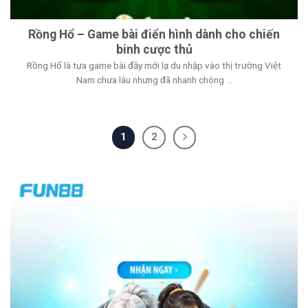
Rồng Hổ – Game bài điển hình dành cho chiến
binh cược thủ
Rồng Hổ là tựa game bài đầy mới lạ du nhập vào thị trường Việt
Nam chưa lâu nhưng đã nhanh chóng ...
1
2