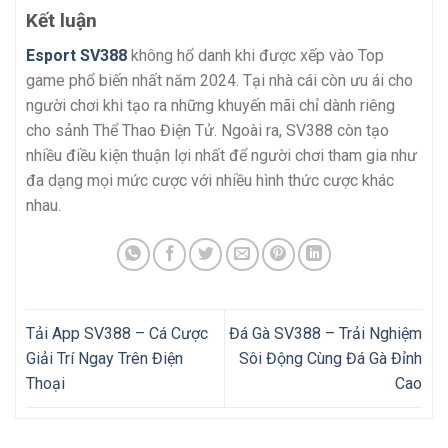
Kết luận
Esport SV388
không hổ danh khi được xếp vào Top
game phổ biến nhất năm 2024. Tại nhà cái còn ưu ái cho
người chơi khi tạo ra những khuyến mãi chỉ dành riêng
cho sảnh Thể Thao Điện Tử. Ngoài ra, SV388 còn tạo
nhiều điều kiện thuận lợi nhất để người chơi tham gia như
đa dạng mọi mức cược với nhiều hình thức cược khác
nhau.
Tải App SV388 – Cá Cược
Đá Gà SV388 – Trải Nghiệm
Giải Trí Ngay Trên Điện
Sôi Động Cùng Đá Gà Đỉnh
Thoại
Cao