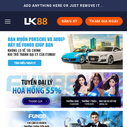
Skip
ADD ANYTHING HERE OR JUST REMOVE IT...
to
content
ĐĂNG KÝ
THAM GIA NGAY