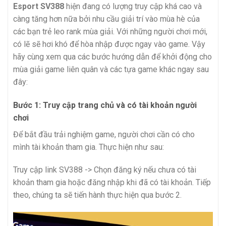
Esport SV388
hiện đang có lượng truy cập khá cao và
càng tăng hơn nữa bởi nhu cầu giải trí vào mùa hè của
các bạn trẻ leo rank mùa giải. Với những người chơi mới,
có lẽ sẽ hơi khó để hòa nhập được ngay vào game. Vậy
hãy cùng xem qua các bước hướng dẫn để khởi động cho
mùa giải game liên quân và các tựa game khác ngay sau
đây:
Bước 1: Truy cập trang chủ và có tài khoản người
chơi
Để bắt đầu trải nghiệm game, người chơi cần có cho
mình tài khoản tham gia. Thực hiện như sau:
Truy cập link SV388 -> Chọn đăng ký nếu chưa có tài
khoản tham gia hoặc đăng nhập khi đã có tài khoản. Tiếp
theo, chúng ta sẽ tiến hành thực hiện qua bước 2.