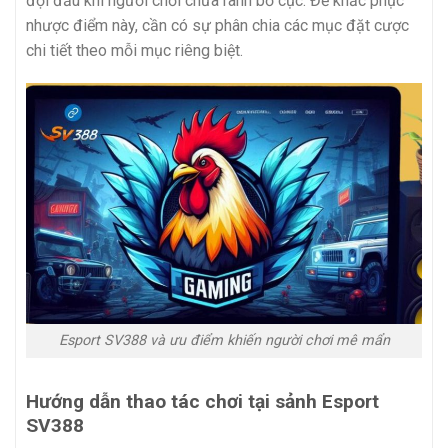
đội đấu khi người chơi chưa rành bố cục. Để khắc phục
nhược điểm này, cần có sự phân chia các mục đặt cược
chi tiết theo mỗi mục riêng biệt.
Esport SV388 và ưu điểm khiến người chơi mê mẩn
Hướng dẫn thao tác chơi tại sảnh Esport
SV388