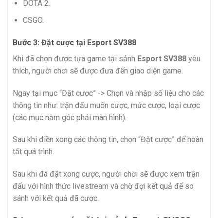
DOTA 2.
CSGO.
Bước 3: Đặt cược tại Esport SV388
Khi đã chọn được tựa game tại sảnh
Esport SV388
yêu
thích, người chơi sẽ được đưa đến giao diện game.
Ngay tại mục “Đặt cược” -> Chọn và nhập số liệu cho các
thông tin như: trận đấu muốn cược, mức cược, loại cược
(các mục nằm góc phải màn hình).
Sau khi điền xong các thông tin, chọn “Đặt cược” để hoàn
tất quá trình.
Sau khi đã đặt xong cược, người chơi sẽ được xem trận
đấu với hình thức livestream và chờ đợi kết quả để so
sánh với kết quả đã cược.