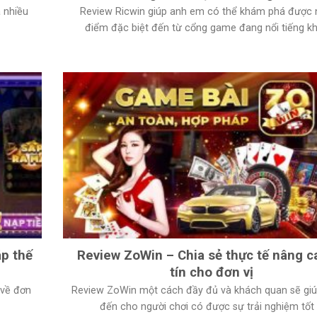
 nhiều
Review Ricwin giúp anh em có thể khám phá được
điểm đặc biệt đến từ cổng game đang nổi tiếng khắ
ắp thế
Review ZoWin – Chia sẻ thực tế nâng c
tín cho đơn vị
 về đơn
Review ZoWin một cách đầy đủ và khách quan sẽ gi
đến cho người chơi có được sự trải nghiệm tốt .