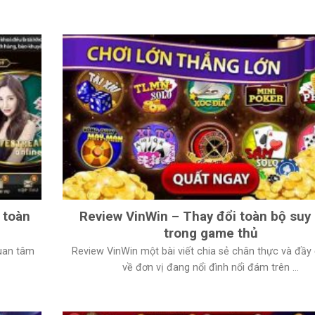
 toàn
Review VinWin – Thay đổi toàn bộ suy
trong game thủ
uan tâm
Review VinWin một bài viết chia sẻ chân thực và đầy
về đơn vị đang nổi đình nổi đám trên ...