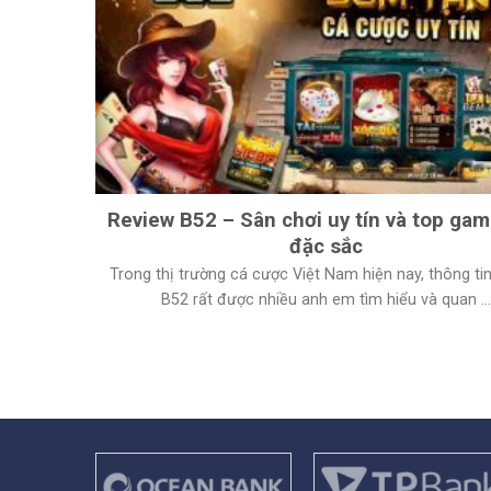
Review B52 – Sân chơi uy tín và top gam
đặc sắc
Trong thị trường cá cược Việt Nam hiện nay, thông ti
B52 rất được nhiều anh em tìm hiểu và quan ...