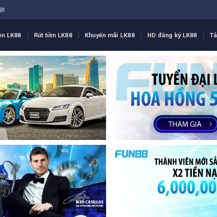
ật
ền LK88
Rút tiền LK88
Khuyến mãi LK88
HD đăng ký LK88
Tả