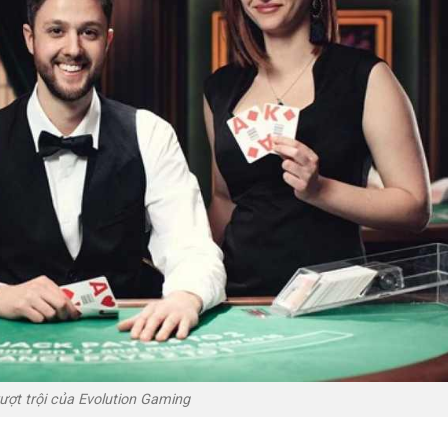
ượt trội của Evolution Gaming