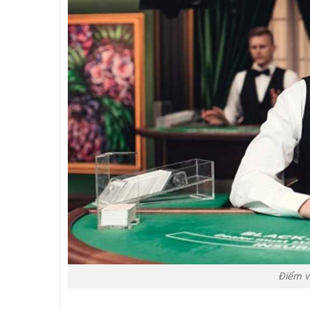
Điểm v