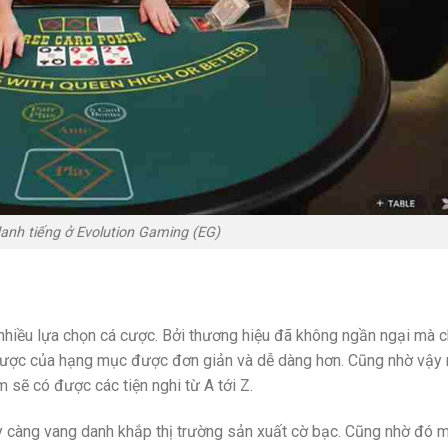
anh tiếng ở Evolution Gaming (EG)
nhiều lựa chọn cá cược. Bởi thương hiệu đã không ngần ngại mà c
 cược của hạng mục được đơn giản và dễ dàng hơn. Cũng nhờ vậy 
m sẽ có được các tiện nghi từ A tới Z.
 càng vang danh khắp thị trường sản xuất cờ bạc. Cũng nhờ đó 