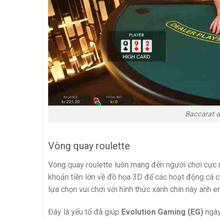
Baccarat d
Vòng quay roulette
Vòng quay roulette luôn mang đến người chơi cực 
khoản tiền lớn về đồ họa 3D để các hoạt động cá
lựa chọn vui chơi với hình thức xanh chín này anh e
Đây là yếu tố đã giúp
Evolution Gaming (EG)
ngày