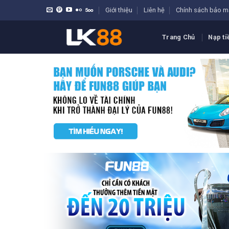
Skip
Giới thiệu
Liên hệ
Chính sách bảo m
to
content
Trang Chủ
Nạp ti