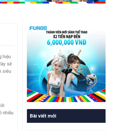
g hiệu
đây sẽ
n siêu
Bởi
ó nhiều
Bài viết mới