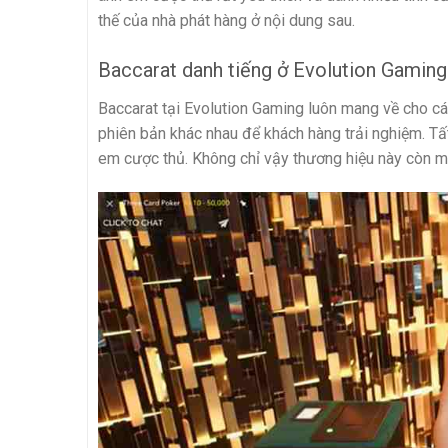
thế của nhà phát hàng ở nội dung sau.
Baccarat danh tiếng ở Evolution Gamin
Baccarat tại Evolution Gaming luôn mang về cho cá
phiên bản khác nhau để khách hàng trải nghiệm. Tấ
em cược thủ. Không chỉ vậy thương hiệu này còn ma