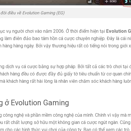
đôi điều về Evolution Gaming (EG)
c vụ người chơi vào năm 2006. Ở thời điểm hiện tại
Evolution 
 làm điên đảo bao tâm hồn cá cược chuyên nghiệp. Đây là cái nô
hàng hàng ngày. Bởi vậy thương hiệu rất có tiếng nói trong giới 
 dịch vụ cá cược bằng sự hợp pháp. Bởi tất cả các trò chơi tại 
 khách hàng đều có được đầy đủ giấy tờ tiêu chuẩn từ cơ quan chí
mà khách hàng rất hài lòng là nhân viên chăm sóc khách hàng luô
g ở Evolution Gaming
g công nghệ và phần mềm công nghệ của mình. Chính vì vậy mà 
đều rất chất lượng sở hữu một không gian cá cược ngút ngàn. Cũng
ảm cho các hình thức vui chơi của công ty. Bạn có thể xem các trò