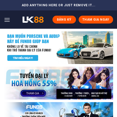
Skip
ADD ANYTHING HERE OR JUST REMOVE IT...
to
content
ĐĂNG KÝ
THAM GIA NGAY