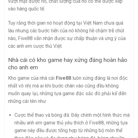
vượt mặt được nó, chất lượng của nó có thể được xếp
vào hàng quốc tế.
Tuy rằng thời gian nó hoạt động tại Việt Nam chưa quá
lâu nhưng các bước tiến của nó không hề chậm trễ chút
nào,
Five88
vẫn nhận được sự chấp thuận và ưng ý của
các anh em cược thủ Việt.
Nhà cái có kho game hay xứng đáng hoàn hảo
cho anh em
Kho game của nhà cái
Five88
luôn xứng đáng là nơi độc
nhất vô nhị mà ai khi bước chân vào cũng đều không
muốn quay lại, những tựa game đặc sắc đó phải kể đến
những cái tên như:
Cược thể thao và bóng đá: Đây chính một hình thức mà
nhiều anh em game thủ yêu thích ở
Five88
, những tựa
game này đều được tổng hợp từ những bộ môn thể