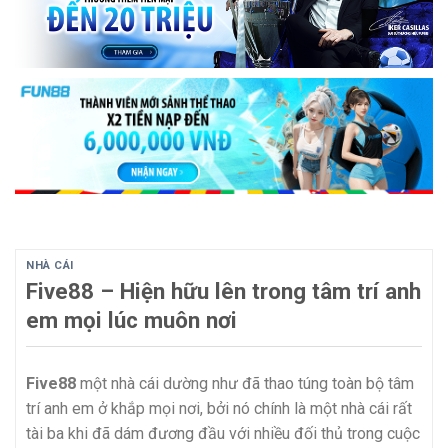
NHÀ CÁI
Five88 – Hiện hữu lên trong tâm trí anh
em mọi lúc muôn nơi
Five88
một nhà cái dường như đã thao túng toàn bộ tâm
trí anh em ở khắp mọi nơi, bởi nó chính là một nhà cái rất
tài ba khi đã dám đương đầu với nhiều đối thủ trong cuộc