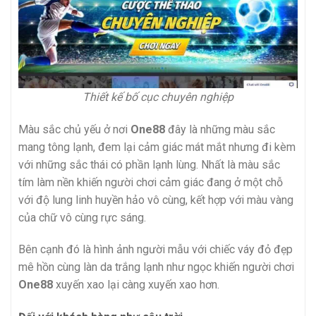
Thiết kế bố cục chuyên nghiệp
Màu sắc chủ yếu ở nơi
One88
đây là những màu sắc
mang tông lạnh, đem lại cảm giác mát mắt nhưng đi kèm
với những sắc thái có phần lạnh lùng. Nhất là màu sắc
tím làm nền khiến người chơi cảm giác đang ở một chỗ
với độ lung linh huyền hảo vô cùng, kết hợp với màu vàng
của chữ vô cùng rực sáng.
Bên cạnh đó là hình ảnh người mẫu với chiếc váy đỏ đẹp
mê hồn cùng làn da trắng lạnh như ngọc khiến người chơi
One88
xuyến xao lại càng xuyến xao hơn.