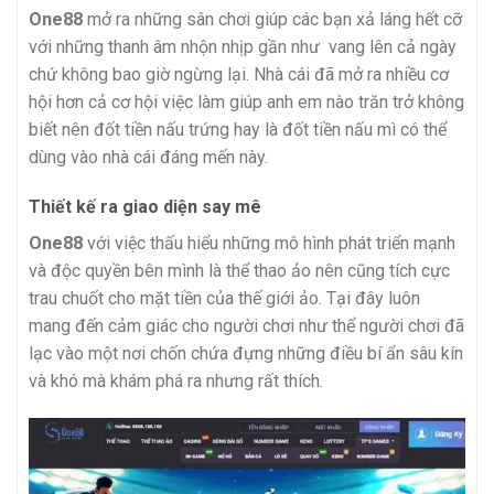
One88
mở ra những sân chơi giúp các bạn xả láng hết cỡ
với những thanh âm nhộn nhịp gần như vang lên cả ngày
chứ không bao giờ ngừng lại. Nhà cái đã mở ra nhiều cơ
hội hơn cả cơ hội việc làm giúp anh em nào trăn trở không
biết nên đốt tiền nấu trứng hay là đốt tiền nấu mì có thể
dùng vào nhà cái đáng mến này.
Thiết kế ra giao diện say mê
One88
với việc thấu hiểu những mô hình phát triển mạnh
và độc quyền bên mình là thể thao ảo nên cũng tích cực
trau chuốt cho mặt tiền của thế giới ảo. Tại đây luôn
mang đến cảm giác cho người chơi như thể người chơi đã
lạc vào một nơi chốn chứa đựng những điều bí ẩn sâu kín
và khó mà khám phá ra nhưng rất thích.