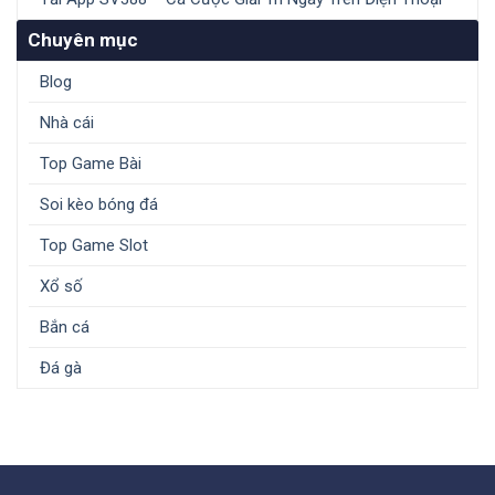
Chuyên mục
Blog
Nhà cái
Top Game Bài
Soi kèo bóng đá
Top Game Slot
Xổ số
Bắn cá
Đá gà