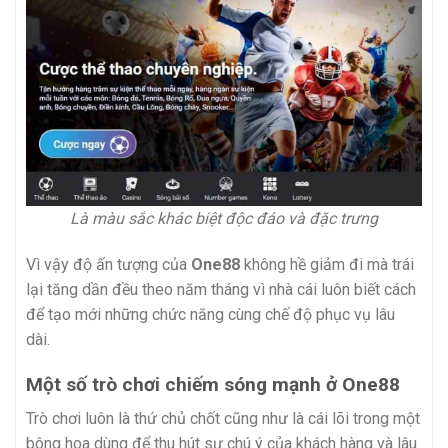
Là màu sắc khác biệt độc đáo và đặc trưng
Vì vậy độ ấn tượng của
One88
không hề giảm đi mà trái
lại tăng dần đều theo năm tháng vì nhà cái luôn biết cách
để tạo mới những chức năng cùng chế độ phục vụ lâu
dài.
Một số trò chơi chiếm sóng mạnh ở One88
Trò chơi luôn là thứ chủ chốt cũng như là cái lõi trong một
bông hoa dùng để thu hút sự chú ý của khách hàng và lâu