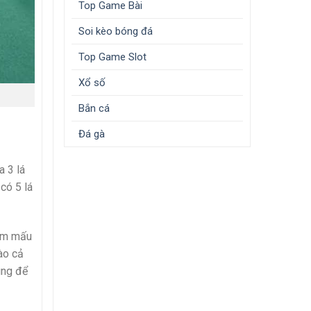
Top Game Bài
Soi kèo bóng đá
Top Game Slot
Xổ số
Bắn cá
Đá gà
a 3 lá
 có 5 lá
iểm mấu
ào cả
ùng để