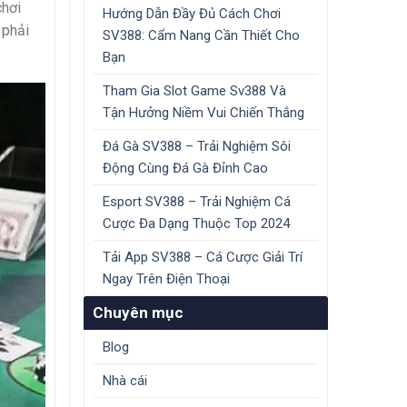
chơi
Hướng Dẫn Đầy Đủ Cách Chơi
 phải
SV388: Cẩm Nang Cần Thiết Cho
Bạn
Tham Gia Slot Game Sv388 Và
Tận Hưởng Niềm Vui Chiến Thắng
Đá Gà SV388 – Trải Nghiệm Sôi
Động Cùng Đá Gà Đỉnh Cao
Esport SV388 – Trải Nghiệm Cá
Cược Đa Dạng Thuộc Top 2024
Tải App SV388 – Cá Cược Giải Trí
Ngay Trên Điện Thoại
Chuyên mục
Blog
Nhà cái