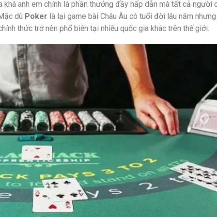
a khá anh em chính là phần thưởng đầy hấp dẫn mà tất cả người 
. Mặc dù
Poker
là lại game bài Châu Âu có tuổi đời lâu năm nhưng
chính thức trở nên phổ biến tại nhiều quốc gia khác trên thế giới.