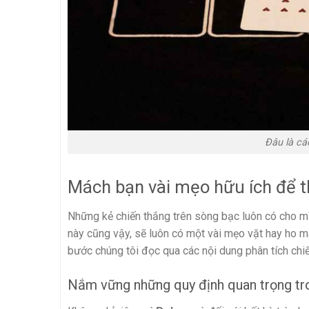
Đâu là cá
Mách bạn vài mẹo hữu ích để t
Những kẻ chiến thắng trên sòng bạc luôn có cho mì
này cũng vậy, sẽ luôn có một vài mẹo vặt hay ho m
bước chúng tôi đọc qua các nội dung phân tích chiế
Nắm vững những quy định quan trọng tro