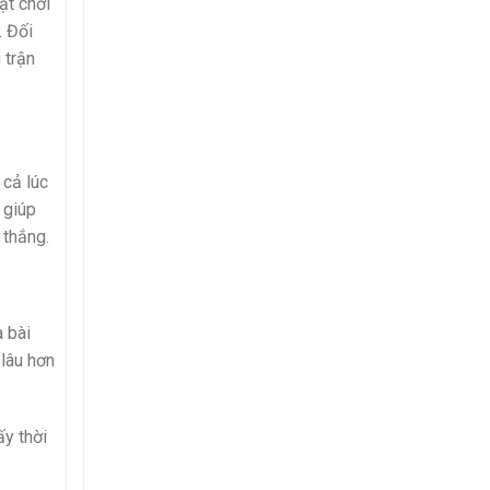
ật chơi
. Đối
 trận
 cả lúc
 giúp
 thắng.
 bài
 lâu hơn
ấy thời