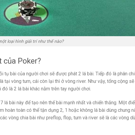
ột loại hình giải trí như thế nào?
t của Poker?
ỗi tụ bài của người chơi sẽ được phát 2 lá bài. Tiếp đó là phân chi
là tại vòng turn, cái còn lại thì ở vòng river. Như vậy, tổng cộng sẽ
 đó là 2 lá bài khác nằm trên tay người chơi.
 7 lá bài này để tạo nên thế bài mạnh nhất và chiến thắng. Một đ
em hoàn toàn có thể tận dụng 2, 1 hoặc không lá bài dùng chung n
các vòng chia bài như preflop, flop, turn và river sẽ là các vòng d