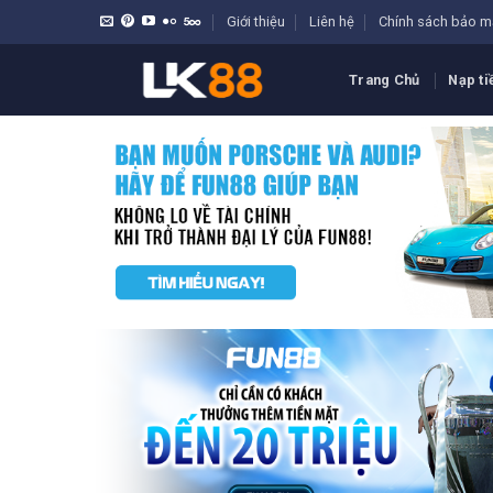
Skip
Giới thiệu
Liên hệ
Chính sách bảo m
to
content
Trang Chủ
Nạp ti