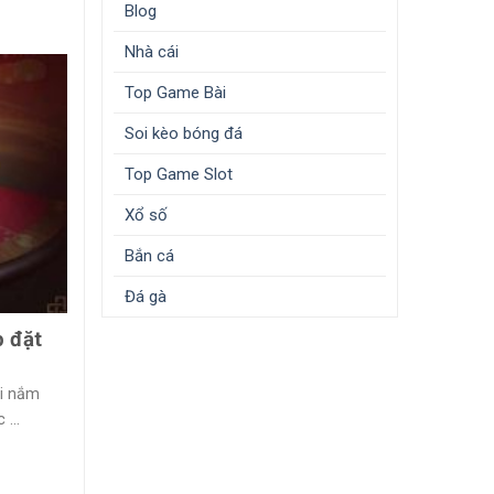
Blog
Nhà cái
Top Game Bài
Soi kèo bóng đá
Top Game Slot
Xổ số
Bắn cá
Đá gà
p đặt
ải nắm
...