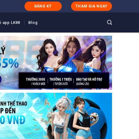
ĐĂNG KÝ
THAM GIA NGAY
i app LK88
Blog