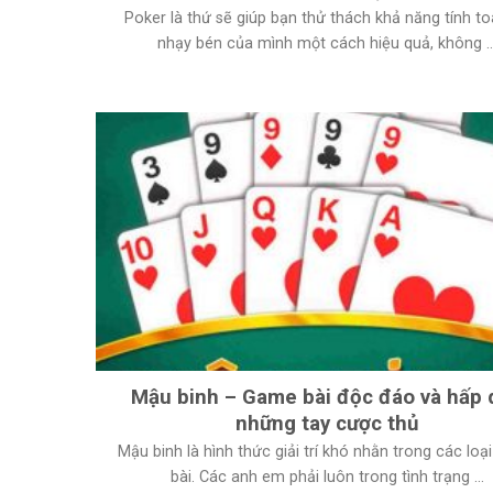
Poker là thứ sẽ giúp bạn thử thách khả năng tính t
nhạy bén của mình một cách hiệu quả, không ..
Mậu binh – Game bài độc đáo và hấp 
những tay cược thủ
Mậu binh là hình thức giải trí khó nhằn trong các lo
bài. Các anh em phải luôn trong tình trạng ...