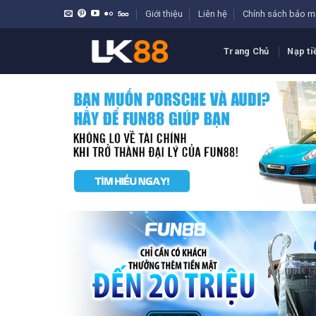
Skip
Giới thiệu
Liên hệ
Chính sách bảo m
to
content
Trang Chủ
Nạp ti