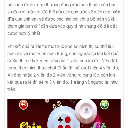
sẽ nhận được mức thưởng đúng với thỏa thuận của bạn
và đơn vị mở sới. Có thể nói các quy ước về việc chơi
xóc
đĩa
của anh em sẽ được các nhà cái công bố sẵn và khi
tham gia bạn chỉ cần dựa vào quy định chung đó để đặt
cược hợp lý nhất.
Khi kết quả ra Tài thì mặt xúc xắc sẽ hiển thị cụ thế là 3
màu đỏ và một viên màu trắng, còn ngược lại khi kết quả
ra Xỉu thì sẽ là 3 viên trắng và 1 viên còn lại đỏ. Nếu đặt
cược theo hình thức chốt Chẵn thì sẽ xuất hiện 4 viên đỏ,
4 trắng hoặc 2 viên đỏ 2 viên trắng ra cùng lúc, còn khi
kết quả ra lẻ thì sẽ ra 3 viên đỏ, 1 trắng và ngược lại như
trên.