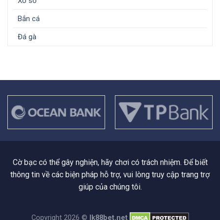
Xổ số
Bắn cá
Đá gà
Cờ bạc có thể gây nghiện, hãy chơi có trách nhiệm. Để biết
thông tin về các biện pháp hỗ trợ, vui lòng truy cập trang trợ
giúp của chúng tôi.
Copyright 2026 ©
lk88bet.net