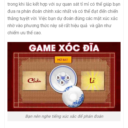
trong khi lắc kết hợp với sự quan sát tỉ mỉ có thể giúp bạn
đưa ra phán đoán chính xác nhất và có thể đạt đến chiến
thắng tuyệt vời. Việc bạn dự đoán đúng các mặt xúc xắc
nhờ vào phương thức này sẽ rất hiệu quả và gần như
chiếm ưu thế cao.
Bạn nên nghe tiếng xúc xắc để phán đoán