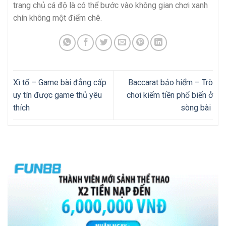
trang chủ cá độ là có thể bước vào không gian chơi xanh
chín không một điểm chê.
Xì tố – Game bài đẳng cấp
Baccarat bảo hiểm – Trò
uy tín được game thủ yêu
chơi kiếm tiền phổ biến ở
thích
sòng bài