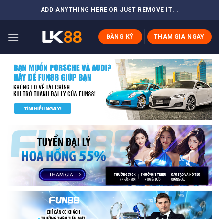
Skip
ADD ANYTHING HERE OR JUST REMOVE IT...
to
content
ĐĂNG KÝ
THAM GIA NGAY